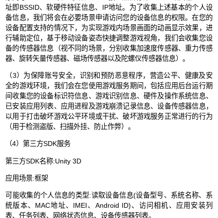
址即BSSID、软硬件特征信息、IP地址。为了收集上述基本的个人设
备信息，我们将会在必要场景申请访问您的设备信息的权限。在您的
设备配置支持的情况下，为实现游戏内场景画面的动画显示效果，进
行辅助定位，基于移动设备姿态快捷调整游戏视角，我们会收集您设
备的传感器信息（视不同的场景，分别收集加速度传感器、重力传感
器、旋转矢量传感器、磁场传感器以及陀螺仪传感器信息）。
（3）为保障账号安全，识别和预防恶意程序，营造公平、健康及安
全的游戏环境，我们会在您使用游戏服务期间，包括应用后台运行期
间收集您的设备标识符信息、游戏识别信息、硬件及操作系统信息、
已安装应用列表、应用进程及游戏崩溃记录信息、设备传感器信息，
以用于打击破坏游戏公平环境或干扰、破坏游戏服务正常进行的行为
（用于检测盗版、扫描外挂、防止作弊）。
（4）第三方SDK服务
第三方SDK名称:Unity 3D
应用场景:框架
可能收集的个人信息的类型:读取设备信息(设备型号、系统名称、系
统版本、MAC地址、IMEI、Android ID)、访问相机、应用安装列
表、任务列表、网络状态信息、设备传感器列表。