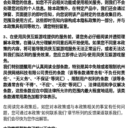
会处理您的信息。如您不开启相关功能或使用相关服务，则我们不会
处理您对应的个人信息。除本政策外，在特定产品中，我们还会通过
弹窗、页面提示的即时告知，向您说明该产品特定的信息收集目的、
范围及使用方式，这些即时告知内容构成本隐私政策的一部分，并与
本政策具有同等效力，请您特别留意。
3、在使用凤侠互娱游戏提供的服务前，请您务必仔细阅读并透彻理
解本政策，在确认充分理解并同意后再开始使用。如果您不同意本政
策的内容，将可能导致凤侠互娱游戏服务无法正常运行，或者无法达
到我们拟达到的服务效果，您应立即停止访问/使用凤侠互娱游戏服
务。
我们特别提醒用户认真阅读全部条款，特别是其中免除或者限制杭州
凤侠网络科技有限公司责任的条款（该等条款通常含有“不负任何责
任”、“无义务”、“不保证”等词汇）、限制用户权利的条款（该等条
款通常含有“不得”、“不应”、“无权”等词汇）、法律适用和争议解决
条款，这些条款应在中国法律所允许的范围内最大程度地适用，该类
条款通常用黑色加粗字体表示。
在阅读完本政策后，如您对本政策或与本政策相关的事宜有任何问
题，您可通过本政策“如何联系我们”章节所列的反馈渠道联系我们，
我们会尽快为您作出解答。