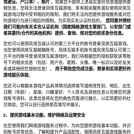
驾驶证、户口本）、照片
。如果您不提供上述真实身份信息或提供虚
假信息，您将无法登录凤侠互娱游戏、享有相关服务或在使用凤侠互
娱游戏过程中受到相应的限制，我们将无法向您提供游戏服务或对您
的游戏行为进行相应的限制。为实现实名认证的目的，
您同意并授权
我们可能向有关实名认证机构（国家网络游戏主管部门、公安部门或
者其委托/合作的其他机构）提供、查询、核对您的前述身份信息。
您也可以使用凤侠互娱认可的第三方平台的账号登录凤侠互娱游戏，
当您使用凤侠互娱邮箱账号、凤侠互娱手机账号或凤侠互娱认可第三
方平台的账号登录凤侠互娱游戏时，我们将根据您的授权获取该等账
号下的相关信息（包括：用户名、昵称、头像、唯一标识以及好友关
系或其他经您授权信息），
用于帮助您完成注册、登录和实现更好的
游戏娱乐体验
。
您还可以根据本游戏产品具体情况选择填写或修改性别、地区、出生
日期（年龄）、星座、兴趣爱好、个人签名及其他信息以完善您的游
戏账号资料，这类信息将在您的角色页面进行展示，以实现更好的社
交体验，您可以自行选择是否填写并展示。
2、提供游戏基本功能，维护网络及运营安全
在您使用我们网络游戏服务过程中，为向您提供游戏基本功能，并识
别账号异常状态、了解和提升产品适配性、保障凤侠互娱游戏服务的