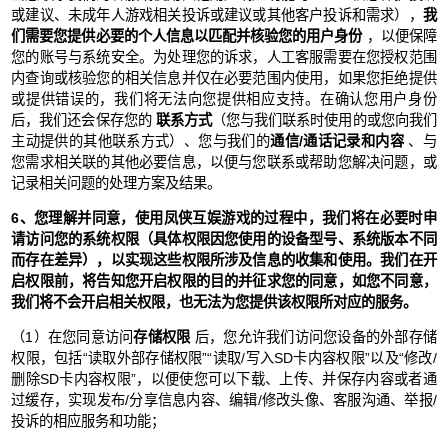
或建议、未成年人游戏相关投诉或建议或其他客户投诉和需求），
我
们需要您提供必要的个人信息以匹配并核验您的用户身份
，以便保障
您的账号与系统安全。为处理您的诉求，人工客服需要在您授权范围
内查询或核验您的相关信息并仅在必要范围内使用，如果您拒绝提供
或提供错误的，我们将无法向您提供相应支持。在确认您用户身份
后，我们还会保存您的
联系方式
（您与我们联系时使用的或您向我们
主动提供的其他联系方式）、您与我们的
通信/通话记录和内容
、与
您需求相关联的其他必要信息，以便与您联系或帮助您解决问题，或
记录相关问题的处理方案及结果。
6、您理解并同意，使用凤侠互娱游戏的过程中，我们将在必要时申
请访问您的系统权限（具体权限因您使用的设备型号、系统版本不同
而存在差异），以实现这些权限所涉及信息的收集和使用。我们在开
启权限前，将告知您开启权限的目的并征求您的同意，如您不同意，
我们将不会开启相关权限，也无法为您提供该权限所对应的服务。
（1）在您同意访问
存储权限
后，您允许我们访问您设备的外部存储
权限，包括“读取外部存储权限”“读取/写入SD卡内容权限”以及“修改/
删除SD卡内容权限”，以便使您可以下载、上传、并保存内容或者通
过缓存，实现发布/分享信息内容、编辑/修改头像、客服沟通、举报/
投诉的相应服务和功能；