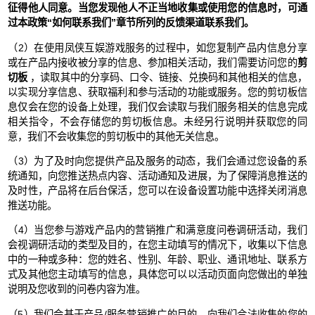
征得他人同意。当您发现他人不正当地收集或使用您的信息时，可通
过本政策“如何联系我们”章节所列的反馈渠道联系我们。
（2）在使用凤侠互娱游戏服务的过程中，如您复制产品内信息分享
或在产品内接收被分享的信息、参加相关活动，我们需要访问您的
剪
切板
，读取其中的分享码、口令、链接、兑换码和其他相关的信息，
以实现分享信息、获取福利和参与活动的功能或服务。您的剪切板信
息仅会在您的设备上处理，我们仅会读取与我们服务相关的信息完成
相关指令，不会存储您的剪切板信息。未经另行说明并获取您的同
意，我们不会收集您的剪切板中的其他无关信息。
（3）为了及时向您提供产品及服务的动态，我们会通过您设备的系
统通知，向您推送热点内容、活动通知及进展，为了保障消息推送的
及时性，产品将在后台保活，您可以在设备设置功能中选择关闭消息
推送功能。
（4）当您参与游戏产品内的营销推广和满意度问卷调研活动，我们
会视调研活动的类型及目的，在您主动填写的情况下，收集以下信息
中的一种或多种：您的姓名、性别、年龄、职业、通讯地址、联系方
式及其他您主动填写的信息，具体您可以以活动页面向您做出的单独
说明及您收到的问卷内容为准。
（5）我们会基于产品/服务营销推广的目的，向我们合法收集的您的