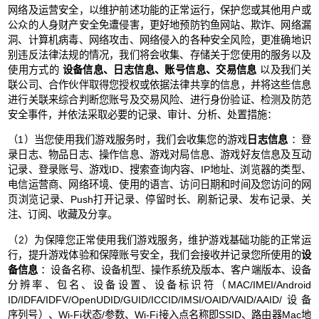
网络及运营安全，以维护前述功能的正常运行，保护您或其他用户或
公众的人身财产安全免遭侵害，更好地预防钓鱼网站、欺诈、网络漏
洞、计算机病毒、网络攻击、网络侵入的各种安全风险，更准确地识
别违反法律法规的情况，我们将会收集、存储关于您使用的服务以及
使用方式的
设备信息、日志信息、账号信息、交易信息
以及我们关
联公司、合作伙伴取得您授权或依据法律共享的信息，并将这些信息
进行关联来综合判断您账号及交易风险、进行身份验证、检测及防范
安全事件，并依法采取必要的记录、审计、分析、处置措施：
（1）当您使用我们游戏服务时，我们会收集您的游戏
日志信息
：登
录日志、物品日志、操作信息、游戏对局信息、游戏好友信息及互动
记录、登录账号、游戏ID、搜索查询内容、IP地址、浏览器的类型、
电信运营商、网络环境、使用的语言、访问日期和时间及您访问的网
页浏览记录、Push打开记录、停留时长、刷新记录、发布记录、关
注、订阅、收藏及分享。
（2）为保障您正常使用我们游戏服务，维护游戏基础功能的正常运
行，提升游戏体验和保障账号安全，我们会接收并记录您所使用的
设
备信息
：设备名称、设备机型、操作系统及版本、客户端版本、设备
分辨率、包名、设备设置、设备标识符（MAC/IMEI/Android
ID/IDFA/IDFV/OpenUDID/GUID/ICCID/IMSI/OAID/VAID/AAID/设备
序列号）、Wi-Fi状态/参数、Wi-Fi接入点名称即SSID、路由器Mac地